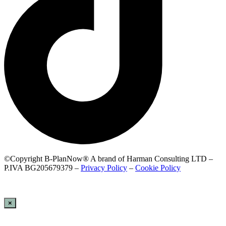
©Copyright B-PlanNow® A brand of Harman Consulting LTD –
P.IVA BG205679379 –
Privacy Policy
–
Cookie Policy
×